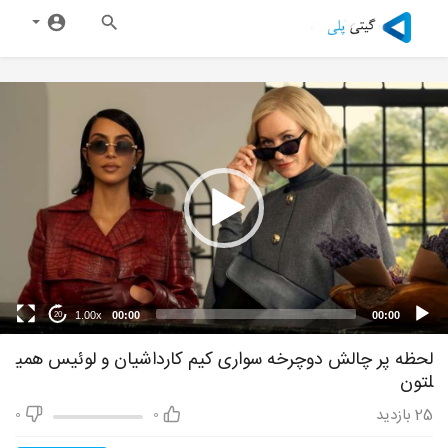
1.00x
00:00
00:00
20
لحظه پر چالش دوچرخه سواری کیم کارداشیان و لوئیس همی
لتون
25
بازدید
0
0