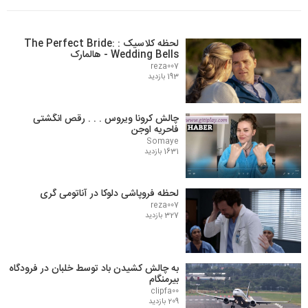
لحظه کلاسیک : The Perfect Bride:
Wedding Bells - هالمارک
reza007
193 بازدید
چالش کرونا ویروس . . . رقص انگشتی
فاحریه اوجن
Somaye
1631 بازدید
لحظه فروپاشی دلوکا در آناتومی گری
reza007
327 بازدید
به چالش کشیدن باد توسط خلبان در فرودگاه
بیرمنگام
clipfa00
209 بازدید