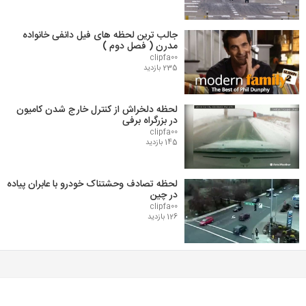
جالب ترین لحظه های فیل دانفی خانواده
مدرن ( فصل دوم )
clipfa00
235 بازدید
لحظه دلخراش از کنترل خارج شدن کامیون
در بزرگراه برفی
clipfa00
145 بازدید
لحظه تصادف وحشتناک خودرو با عابران پیاده
در چین
clipfa00
126 بازدید