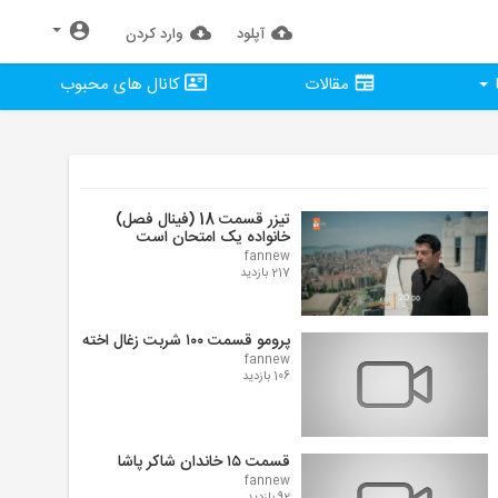
آپلود
وارد كردن
مقالات
کانال های محبوب
تیزر قسمت 18 (فینال فصل)
خانواده یک امتحان است
fannew
217 بازدید
پرومو قسمت ۱۰۰ شربت زغال اخته
fannew
106 بازدید
قسمت ۱۵ خاندان شاکر پاشا
fannew