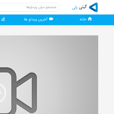
خانه
آخرین ویدئو ها
و