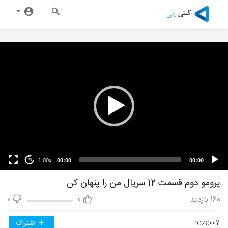
1.00x
00:00
00:00
20
پرومو دوم قسمت 12 سریال من را پنهان کن
160
بازدید
0
0
reza007
اشتراک