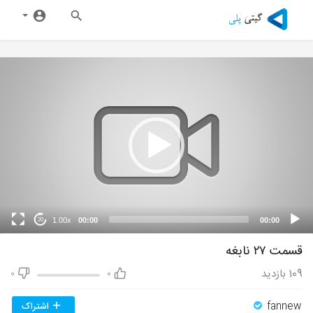
1.00x
00:00
00:00
20
قسمت ۲۷ نابغه
109
بازدید
0
0
fannew
اشتراک