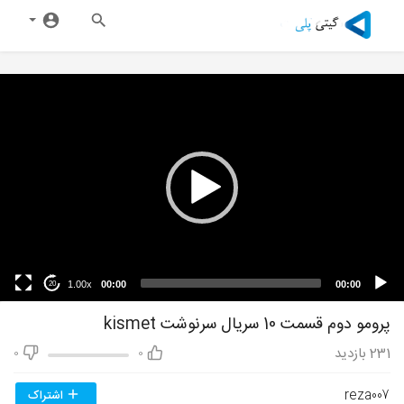
1.00x
00:00
00:00
20
پرومو دوم قسمت 10 سریال سرنوشت kismet
231
بازدید
0
0
reza007
اشتراک