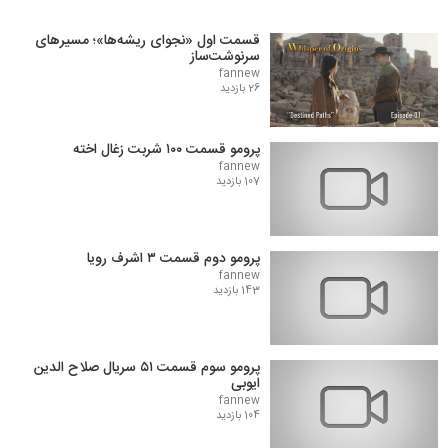
قسمت اول «نجوای ریشه‌ها»؛ مسیرهای
سرنوشت‌ساز
fannew
26 بازدید
پرومو قسمت ۱۰۰ شربت زغال اخته
fannew
107 بازدید
پرومو دوم قسمت ۳ اشرف رویا
fannew
143 بازدید
پرومو سوم قسمت ۵۱ سریال صلاح الدین
ایوبی
fannew
104 بازدید