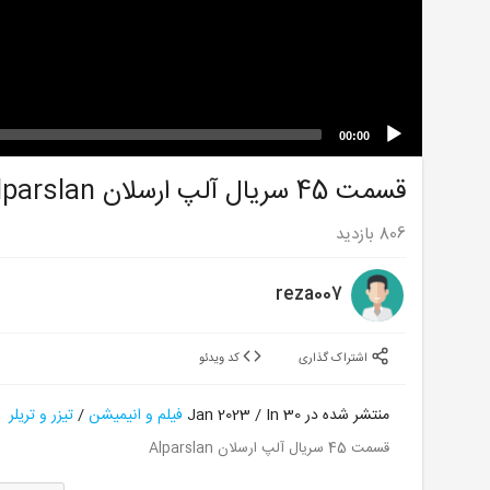
00:00
قسمت 45 سریال آلپ ارسلان Alparslan
806
بازدید
reza007
اشتراک گذاری
کد ویدئو
منتشر شده در 30 Jan 2023 / In
فیلم و انیمیشن
/
تیزر و تریلر
قسمت 45 سریال آلپ ارسلان Alparslan