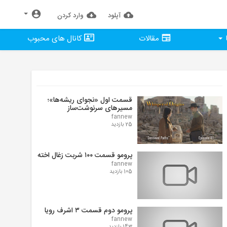
آپلود
وارد كردن
مقالات
کانال های محبوب
قسمت اول «نجوای ریشه‌ها»؛
مسیرهای سرنوشت‌ساز
fannew
25 بازدید
پرومو قسمت ۱۰۰ شربت زغال اخته
fannew
105 بازدید
پرومو دوم قسمت ۳ اشرف رویا
fannew