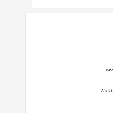
What
Any par