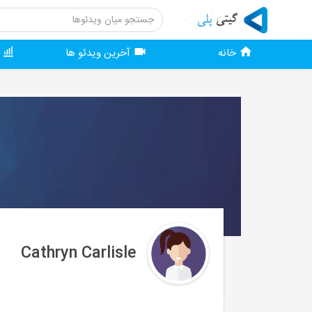
خانه
آخرین ویدئو ها
و
Cathryn Carlisle