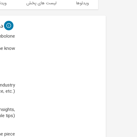
ویدئوها
لیست های پخش
ویدئ
درب
nbolone
me know:
industry
e, etc.)
nsights,
e tips).
e piece.