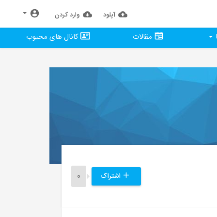
آپلود
وارد كردن
مقالات
کانال های محبوب
0
اشتراک