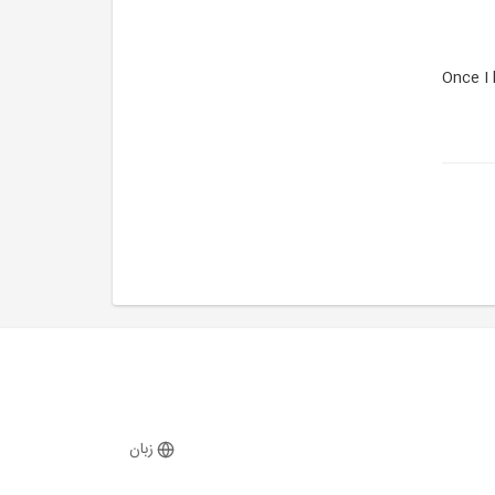
Once I 
زبان