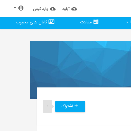
آپلود
وارد كردن
مقالات
کانال های محبوب
اشتراک
0