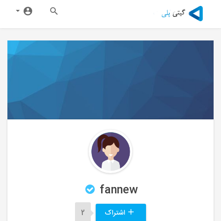
fannew
اشتراک
2