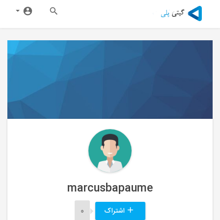
marcusbapaume
اشتراک
0