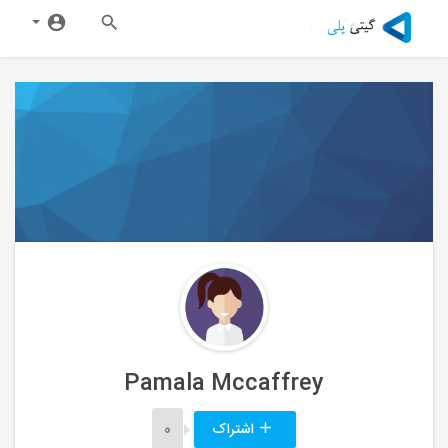
Pamala Mccaffrey
اشتراک
0