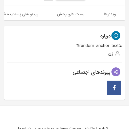
ویدئوها
لیست های پخش
ویدئو های پسندیده شده
درباره
%random_anchor_text%
زن
پیوندهای اجتماعی
شرایط استفاده
سیاست حفظ حریم خصوصی
درباره ما