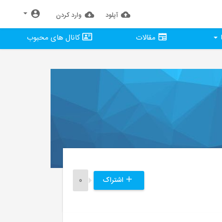
آپلود
وارد كردن
مقالات
کانال های محبوب
اشتراک
0