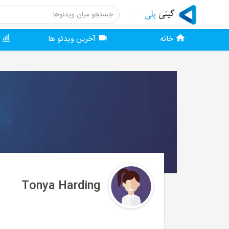
خانه
آخرین ویدئو ها
و
Tonya Harding