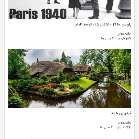
00:00
پاریس 1940 - اشغال شده توسط آلمان
ghazale
187 بازدید
·
6 سال ها
00:00
گیتهورن هلند
ghazale
323 بازدید
·
6 سال ها