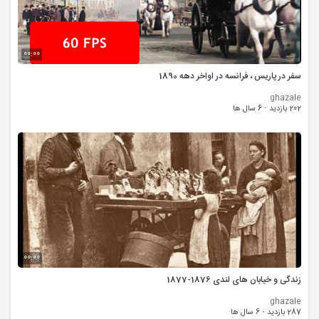
00:00
سفر در پاریس ، فرانسه در اواخر دهه 1890
ghazale
202 بازدید
·
6 سال ها
00:00
زندگی و خیابان های لندی 1876-1877
ghazale
287 بازدید
·
6 سال ها