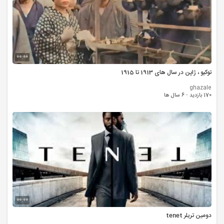
00:00
توکیو ، ژاپن در سال های 1913 تا 1915
ghazale
170 بازدید
·
6 سال ها
00:00
دومین تریلر tenet