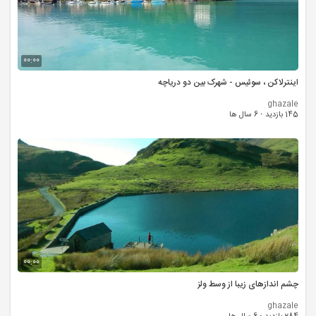
00:00
اینترلاکن ، سوئیس - شهرک بین دو دریاچه
ghazale
145 بازدید
·
6 سال ها
00:00
چشم اندازهای زیبا از وسط ولز
ghazale