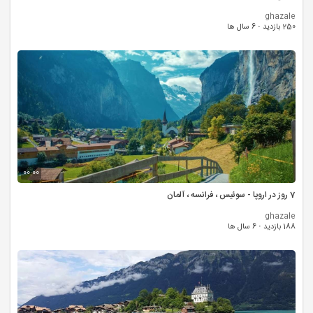
ghazale
250 بازدید
·
6 سال ها
00:00
7 روز در اروپا - سوئیس ، فرانسه ، آلمان
ghazale
188 بازدید
·
6 سال ها