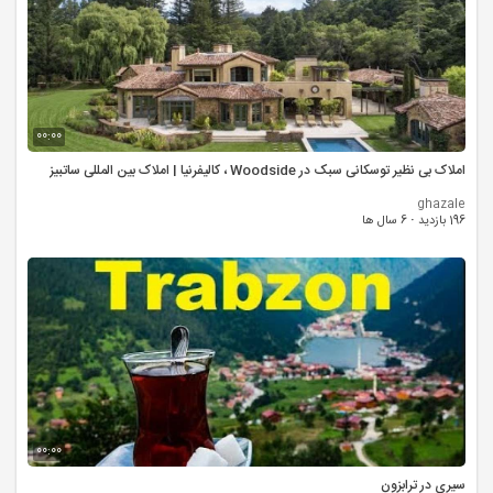
00:00
املاک بی نظیر توسکانی سبک در Woodside ، کالیفرنیا | املاک بین المللی ساتبیز
ghazale
196 بازدید
·
6 سال ها
00:00
سیری در ترابزون