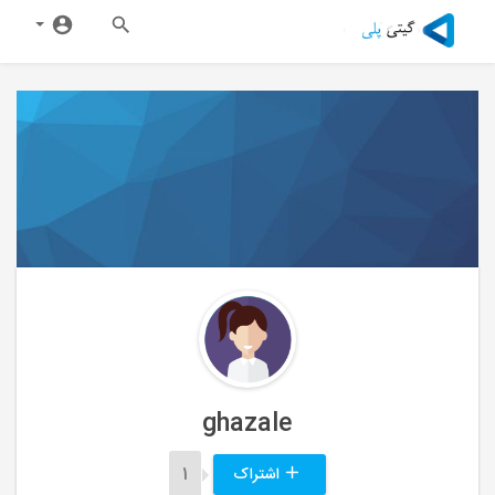
ghazale
اشتراک
1