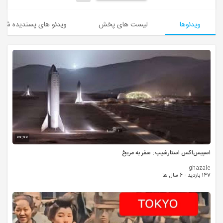
ویدئوها
لیست های پخش
ویدئو های پسندیده شده
00:00
اسپیس‌اکس استارشیپ : سفر به مریخ
ghazale
147 بازدید
·
6 سال ها