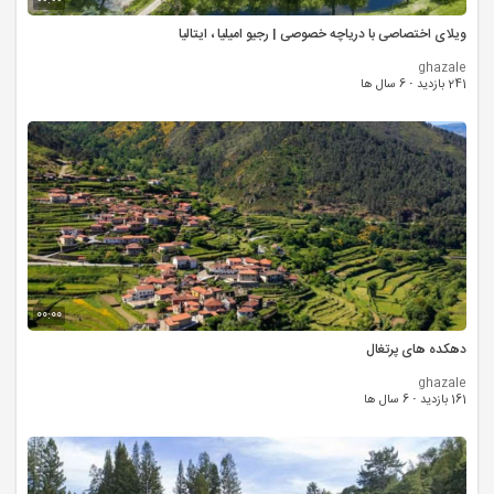
00:00
ویلای اختصاصی با دریاچه خصوصی | رجیو امیلیا ، ایتالیا
ghazale
241 بازدید
·
6 سال ها
00:00
دهکده های پرتغال
ghazale
161 بازدید
·
6 سال ها