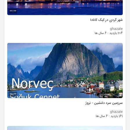
00:00
شهر گردی در کبک کانادا
ghazale
204 بازدید
·
6 سال ها
00:00
سرزمین سرد دلنشین - نروژ
ghazale
161 بازدید
·
6 سال ها