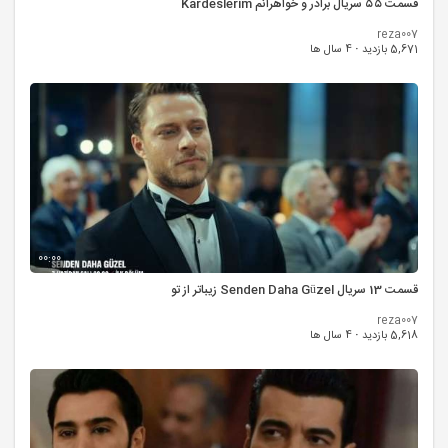
قسمت ۵۵ سریال برادر و خواهرانم Kardeslerim
reza007
5,671 بازدید
·
4 سال ها
00:00
قسمت 13 سریال Senden Daha Güzel زیباتر از تو
reza007
5,618 بازدید
·
4 سال ها