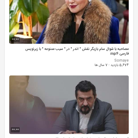
00:00
مصاحبه با شوال سام بازیگر نقش " اندر " در " سیب ممنوعه " با زیرنویس
فارسی.mp4
Somaye
5,674 بازدید
·
7 سال ها
00:00