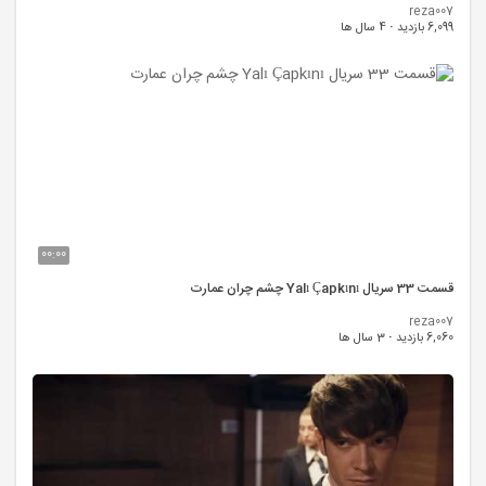
reza007
6,099 بازدید
·
4 سال ها
00:00
قسمت 33 سریال Yalı Çapkını چشم چران عمارت
reza007
6,060 بازدید
·
3 سال ها