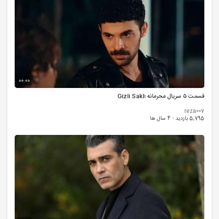
00:00
قسمت ۵ سریال محرمانه Gizli Saklı
reza007
5,795 بازدید
·
4 سال ها