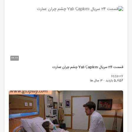
00:00
قسمت 24 سریال Yalı Çapkını چشم چران عمارت
reza007
5,856 بازدید
·
3 سال ها