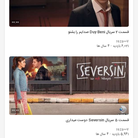
00:00
قسمت 2 سریال Duy Beni صدایم را بشنو
reza007
6,021 بازدید
·
4 سال ها
00:00
قسمت 5 سریال Seversin دوست میداری
reza007
5,941 بازدید
·
4 سال ها