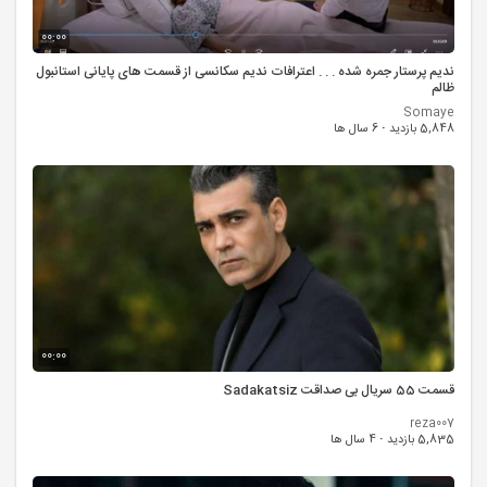
00:00
ندیم پرستار جمره شده . . . اعترافات ندیم سکانسی از قسمت های پایانی استانبول
ظالم
Somaye
5,848 بازدید
·
6 سال ها
00:00
قسمت 55 سریال بی صداقت Sadakatsiz
reza007
5,835 بازدید
·
4 سال ها