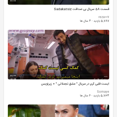
00:00
قسمت 58 سریال بی صداقت Sadakatsiz
reza007
5,787 بازدید
·
4 سال ها
00:00
ایست قلبی کرم در سریال " عشق تجملاتی " + زیرنویس
Somaye
5,734 بازدید
·
6 سال ها