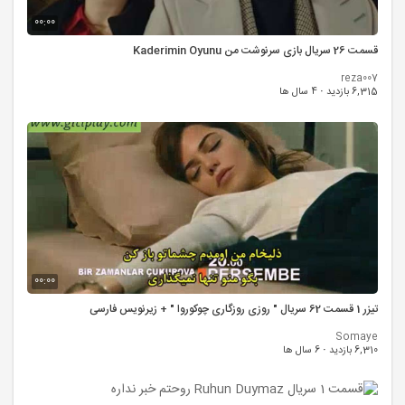
00:00
قسمت 26 سریال بازی سرنوشت من Kaderimin Oyunu
reza007
6,315 بازدید
·
4 سال ها
00:00
تیزر 1 قسمت 62 سریال " روزی روزگاری چوکوروا " + زیرنویس فارسی
Somaye
6,310 بازدید
·
6 سال ها