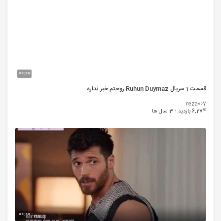
00:00
قسمت 1 سریال Ruhun Duymaz روحتم خبر نداره
reza007
6,274 بازدید
·
3 سال ها
00:00