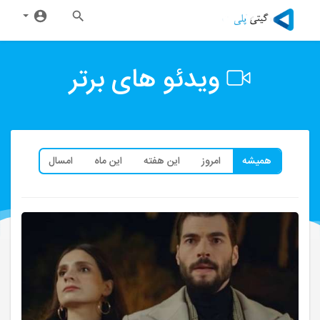
ویدئو های برتر
همیشه
امروز
این هفته
این ماه
امسال