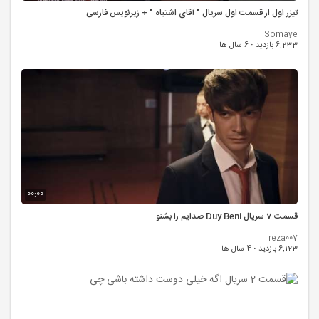
تیزر اول از قسمت اول سریال " آقای اشتباه " + زیرنویس فارسی
Somaye
6,233 بازدید
·
6 سال ها
00:00
قسمت 7 سریال Duy Beni صدایم را بشنو
reza007
6,123 بازدید
·
4 سال ها