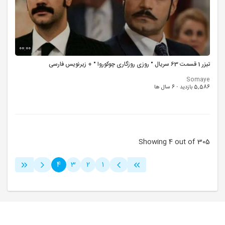
00:00
تیزر 1 قسمت 63 سریال " روزی روزگاری چوکوروا " + زیرنویس فارسی
Somaye
5,586 بازدید
·
6 سال ها
Showing 4 out of 305
4
3
2
1