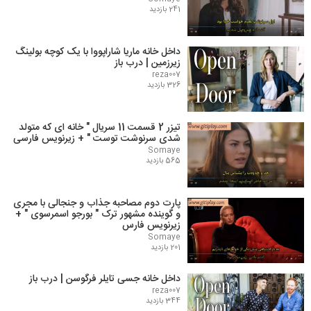
241 بازدید
داخل خانه ماریا شاراپووا با یک کوچه بولینگ
زیرزمین | درب باز
reza007
326 بازدید
تیزر 2 قسمت 11 سریال " خانه ای که متولد
شدی سرنوشت توست " + زیرنویس فارسی
Somaye
565 بازدید
پارت دوم مصاحبه جذاب و جنجالی با مجری
و گوینده مشهور ترک " بورجو اسمرسوی " +
زیرنویس فارس
Somaye
201 بازدید
داخل خانه جسی تایلر فرگوسن | درب باز
reza007
344 بازدید