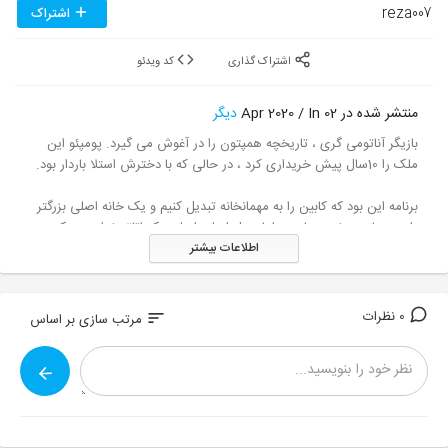
reza007
اشتراک
اشتراک گذاری
کد ویدئو
منتشر شده در 02 Apr 2020 / In
دیگر
بازیگر آناتومی گری ، تاریخچه همپتون را در آغوش می گیرد. پومپئو این
ملک را 10سال پیش خریداری کرد ، در حالی که با دخترش استلا باردار بود.
برنامه این بود که کابین را به مهمانخانه تبدیل کنیم و یک خانه اصلی بزرگتر
را در مجاورت خود بسازیم ، اما محل اصلی اصلی یک اتاق خواب به یک
اطلاعات بیشتر
پروژه دیگر رسید: یک خانه ساحلی در ساحل غربی.
پمپئو با ساخت و ساز در مهمانخانه تمام شد و اینك به عنوان خانه اصلی
عمل می كرد. کار با بخشی از ردپایی که وی برای خانه اصلی تصور می کرد
0 نظرات
sort
مرتب سازی بر اساس
یک چالش است.