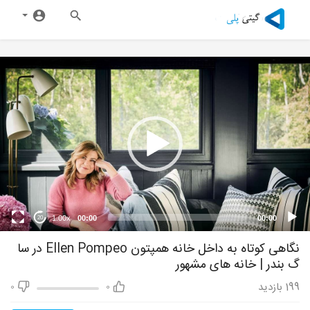
1.00x
00:00
00:00
20
نگاهی کوتاه به داخل خانه همپتون Ellen Pompeo در سا
گ بندر | خانه های مشهور
199
بازدید
0
0