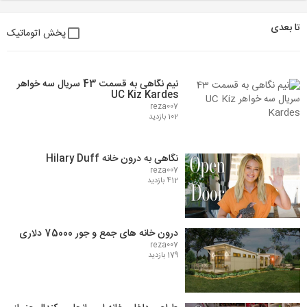
تا بعدی
پخش اتوماتیک
نیم نگاهی به قسمت 43 سریال سه خواهر
UC Kiz Kardes
reza007
102 بازدید
نگاهی به درون خانه Hilary Duff
reza007
412 بازدید
درون خانه های جمع و جور 75000 دلاری
reza007
179 بازدید