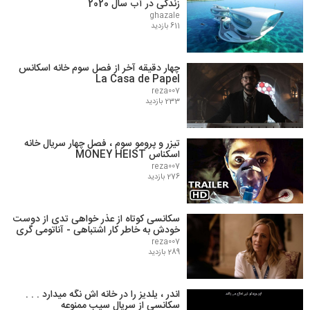
زندگی در آب سال 2020
ghazale
611 بازدید
چهار دقیقه آخر از فصل سوم خانه اسکانس
La Casa de Papel
reza007
233 بازدید
تیزر و پرومو سوم ، فصل چهار سریال خانه
اسکناس MONEY HEIST
reza007
276 بازدید
سکانسی کوتاه از عذر خواهی تدی از دوست
خودش به خاطر کار اشتباهی - آناتومی گری
reza007
289 بازدید
اندر ، یلدیز را در خانه اش نگه میدارد . . .
سکانسی از سریال سیب ممنوعه