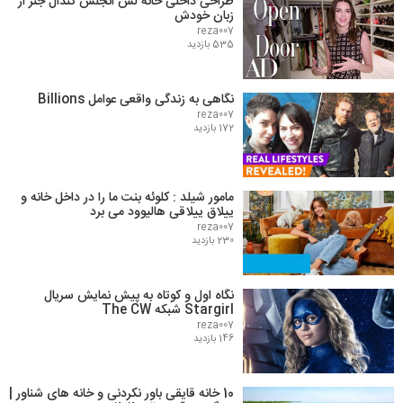
طراحی داخلی خانه لس انجلس کندال جنر از
زبان خودش
reza007
535 بازدید
نگاهی به زندگی واقعی عوامل Billions
reza007
172 بازدید
مامور شیلد : کلوئه بنت ما را در داخل خانه و
ییلاق ییلاقی هالیوود می برد
reza007
230 بازدید
نگاه اول و کوتاه به پیش نمایش سریال
Stargirl شبکه The CW
reza007
146 بازدید
10 خانه قایقی باور نکردنی و خانه های شناور |