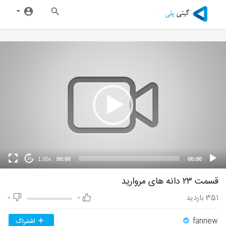
1.00x
00:00
00:00
20
قسمت ۲۳ دانه های مروارید
351
بازدید
0
0
fannew
اشتراک