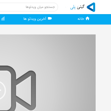
خانه
آخرین ویدئو ها
و