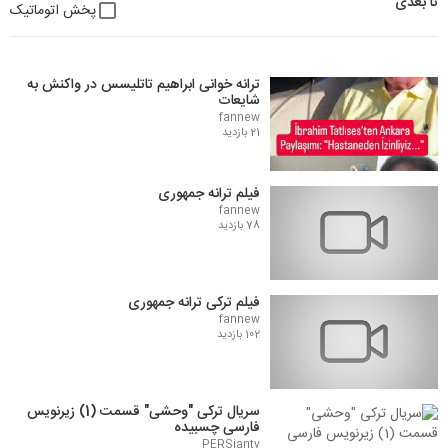
تا بعدی
پخش اتوماتیک
ترانه خوانی ابراهیم تاتلیسس در واکنش به
شایعات
fannew
21 بازدید
فیلم ترانه جمهوری
fannew
78 بازدید
فیلم ترکی ترانه جمهوری
fannew
102 بازدید
سریال ترکی "وحشی" قسمت (1) زیرنویس
فارسی چسبیده
PERSiantv