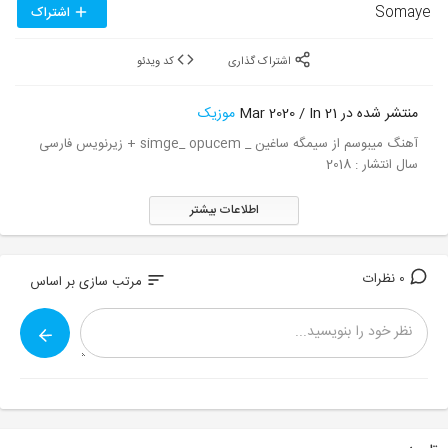
Somaye
اشتراک
اشتراک گذاری
کد ویدئو
منتشر شده در 21 Mar 2020 / In
موزیک
آهنگ میبوسم از سیمگه ساغین _ simge_ opucem + زیرنویس فارسی
سال انتشار : 2018
اطلاعات بیشتر
0 نظرات
sort
مرتب سازی بر اساس