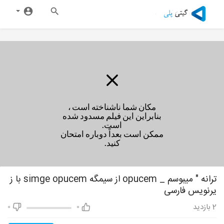
مکان شما ناشناخته است ،
بنابراین این فیلم مسدود شده
است.
ممکن است بعداً دوباره امتحان
کنید.
ترانه " میبوسم _ opucem از سیمگه simge opucem با ز
یرنویس فارسی
2
بازدید
0
0