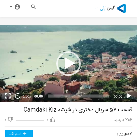
1.00x
00:00
00:00
20
قسمت 57 سریال دختری در شیشه Camdaki Kiz
202
بازدید
0
0
reza007
اشتراک