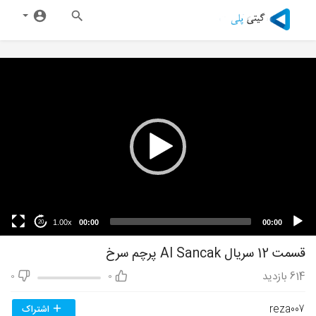
1.00x
00:00
00:00
20
قسمت 12 سریال Al Sancak پرچم سرخ
614
بازدید
0
0
reza007
اشتراک