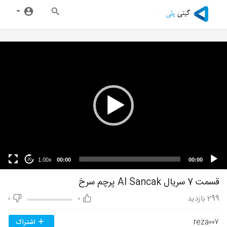
1.00x
00:00
00:00
20
قسمت 7 سریال Al Sancak پرچم سرخ
299
بازدید
0
0
reza007
اشتراک