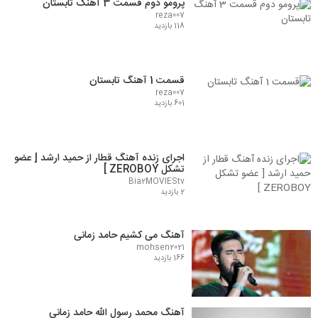
پرومو دوم قسمت 3 آهنگ تابستان
reza007
118 بازدید
قسمت 1 آهنگ تابستان
reza007
601 بازدید
اجرای زنده آهنگ قطار از حمید ارشد [ عضو
تشکل ZEROBOY ]
Bia2MOVIEStv
2 بازدید
آهنگ می کشیم حامد زمانی
mohsen2021
166 بازدید
آهنگ محمد رسول الله حامد زمانی