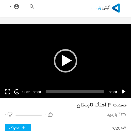
1.00x
00:00
00:00
20
قسمت 3 آهنگ تابستان
437
بازدید
0
0
reza007
اشتراک