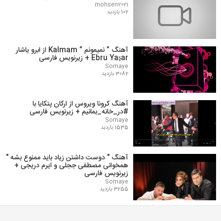
mohsen2021
102 بازدید
آهنگ ” نمیمونم ” Kalmam از ابرو یاشار
Ebru Yaşar + زیرنویس فارسی
Somaye
3082 بازدید
آهنگ کرونا ویروس از ارکان پتکایا با
#در_خانه_بمانیم + زیرنویس فارسی
Somaye
1535 بازدید
آهنگ " دوست داشتن زیاد باید ممنوع بشه "
همخوانی مصطفی ججلی و ایرم دریجی +
زیرنویس فارسی
Somaye
3255 بازدید