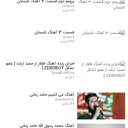
پرومو دوم قسمت 3 آهنگ تابستان
reza007
118 بازدید
قسمت 3 آهنگ تابستان
reza007
437 بازدید
اجرای زنده آهنگ قطار از حمید ارشد [ عضو
تشکل ZEROBOY ]
Bia2MOVIEStv
2 بازدید
آهنگ می کشیم حامد زمانی
mohsen2021
166 بازدید
آهنگ محمد رسول الله حامد زمانی