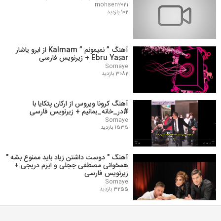
mohsen2021
102 بازدید
آهنگ ” نمیمونم ” Kalmam از ابرو یاشار
Ebru Yaşar + زیرنویس فارسی
Somaye
3082 بازدید
آهنگ کرونا ویروس از ارکان پتکایا با
#در_خانه_بمانیم + زیرنویس فارسی
Somaye
1535 بازدید
آهنگ " دوست داشتن زیاد باید ممنوع بشه "
همخوانی مصطفی ججلی و ایرم دریجی +
زیرنویس فارسی
Somaye
3255 بازدید