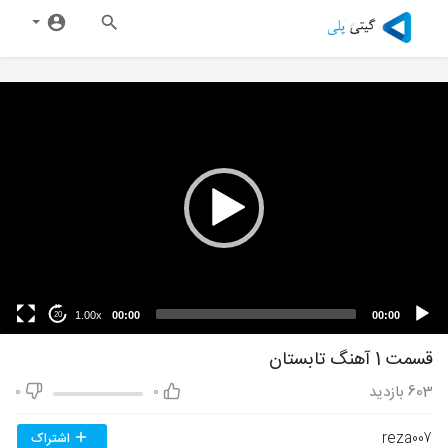
1.00x
00:00
00:00
20
قسمت 1 آهنگ تابستان
603
بازدید
0
0
reza007
اشتراک