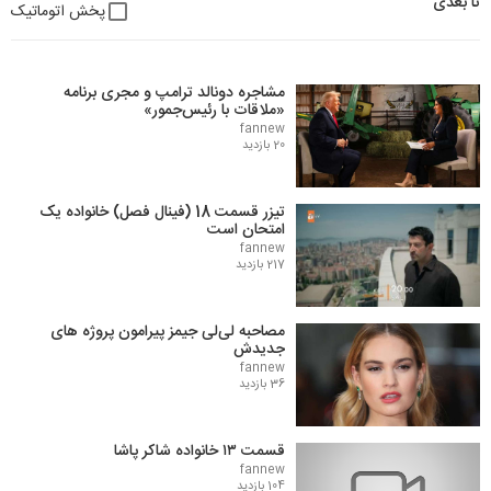
تا بعدی
پخش اتوماتیک
مشاجره دونالد ترامپ و مجری برنامه
«ملاقات با رئیس‌جمور»
fannew
20 بازدید
تیزر قسمت 18 (فینال فصل) خانواده یک
امتحان است
fannew
217 بازدید
مصاحبه لی‌لی جیمز پیرامون پروژه های
جدیدش
fannew
36 بازدید
قسمت ۱۳ خانواده شاکر پاشا
fannew
104 بازدید