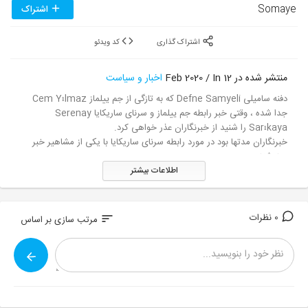
Somaye
اشتراک
اشتراک گذاری
کد ویدئو
منتشر شده در 12 Feb 2020 / In
اخبار و سیاست
دفنه سامیلی Defne Samyeli که به تازگی از جم ییلماز Cem Yılmaz
جدا شده ، وقتی خبر رابطه جم ییلماز و سرنای ساریکایا Serenay
Sarıkaya را شنید از خبرنگاران عذر خواهی کرد.
خبرنگاران مدتها بود در مورد رابطه سرنای ساریکایا با یکی از مشاهیر خبر
مینوشتند،
اطلاعات بیشتر
حتی بارها در مورد جم ییلماز و روابط مخفیانه اش خبر منتشر شده بود اما
دفنه سامیلی
همه اخبار را تکذیب کرده و خبرنگاران را متهم به نگارش اخبار دروغی کرد،
او در ویدیویی زیر
0 نظرات
sort
مرتب سازی بر اساس
عذر خواهی کرده و . . .
گفت : " انگار حق با شما بود و فقط من بودم که چشمم نمیدیده و متوجه
نبودم "
پ.ن : گویا زیادی اعتماد داشته . . . تازه چشمش باز شده