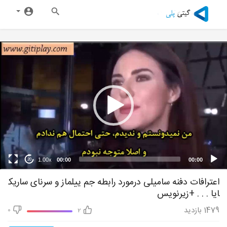
1.00x
00:00
00:00
20
اعترافات دفنه سامیلی درمورد رابطه جم ییلماز و سرنای ساریک
ایا . . . +زیرنویس
1479
بازدید
0
2