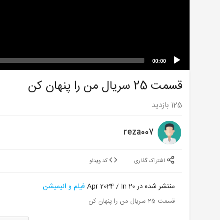
00:00
قسمت 25 سریال من را پنهان کن
125
بازدید
reza007
اشتراک گذاری
کد ویدئو
منتشر شده در 20 Apr 2024 / In
فیلم و انیمیشن
قسمت 25 سریال من را پنهان کن