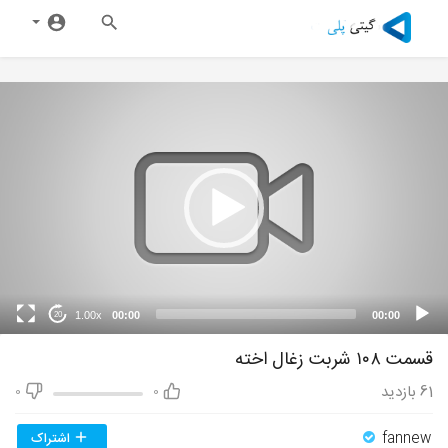
1.00x
00:00
00:00
20
قسمت ۱۰۸ شربت زغال اخته
61
بازدید
0
0
fannew
اشتراک