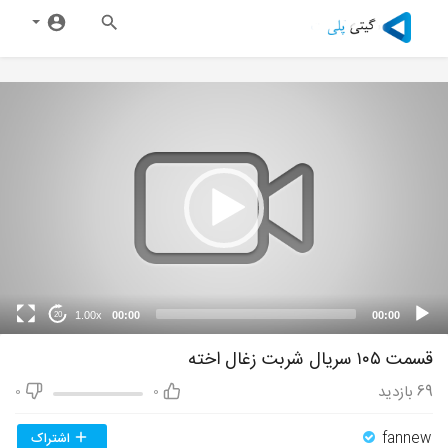
1.00x
00:00
00:00
20
قسمت ۱۰۵ سریال شربت زغال اخته
69
بازدید
0
0
fannew
اشتراک