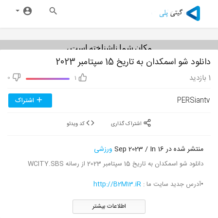
مکان شما ناشناخته است ،
بنابراین این فیلم مسدود شده
دانلود شو اسمکدان به تاریخ 15 سپتامبر 2023
است.
ممکن است بعداً دوباره امتحان
1
بازدید
0
1
کنید.
PERSiantv
اشتراک
اشتراک گذاری
کد ویدئو
منتشر شده در 16 Sep 2023 / In
ورزشی
دانلود شو اسمکدان به تاریخ 15 سپتامبر 2023 از رسانه WCITY.SBS
▪آدرس جدید سایت ما :
http://B2M13.iR
اطلاعات بیشتر