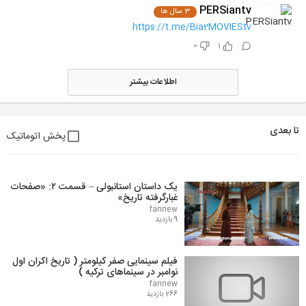
PERSiantv
3 سال ها
https://t.me/Bia2MOVIEStv
0
1
اطلاعات بیشتر
تا بعدی
پخش اتوماتیک
یک داستان استانبولی – قسمت ۲: «صفحات
غبارگرفته تاریخ»
fannew
9 بازدید
فیلم سینمایی صفر کیلومتر ( تاریخ اکران اول
نوامبر در سینماهای ترکیه )
fannew
266 بازدید