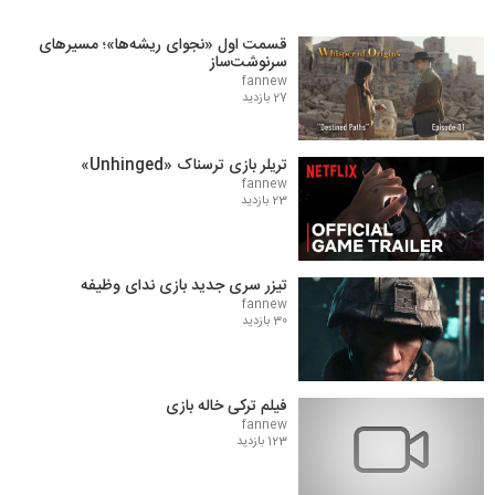
قسمت اول «نجوای ریشه‌ها»؛ مسیرهای
سرنوشت‌ساز
fannew
27 بازدید
تریلر بازی ترسناک «Unhinged»
fannew
23 بازدید
تیزر سری جدید بازی ندای وظیفه
fannew
30 بازدید
فیلم ترکی خاله بازی
fannew
123 بازدید