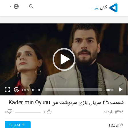
1.00x
00:00
00:00
20
قسمت 25 سریال بازی سرنوشت من Kaderimin Oyunu
1376
بازدید
0
0
reza007
اشتراک