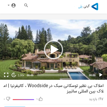
1.00x
00:00
00:00
20
املاک بی نظیر توسکانی سبک در Woodside ، کالیفرنیا | ام
لاک بین المللی ساتبیز
197
بازدید
0
1