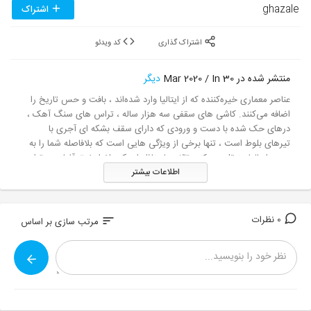
ghazale
اشتراک
اشتراک گذاری
کد ویدئو
منتشر شده در 30 Mar 2020 / In
دیگر
عناصر معماری خیره‌کننده که از ایتالیا وارد شده‌اند ، بافت و حس تاریخ را
اضافه می‌کنند. کاشی های سقفی سه هزار ساله ، تراس های سنگ آهک ،
درهای حک شده با دست و ورودی که دارای سقف بشکه ای آجری با
تیرهای بلوط است ، تنها برخی از ویژگی هایی است که بلافاصله شما را به
حومه ایتالیا منتقل می کند. تالاب با مناظر از یک علفزار غرق آفتاب به تراس
اطلاعات بیشتر
استخر باز می شود. چیدمان سازه ها روی خاصیت از زیبایی طبیعی محیط
استفاده می کند. Dine al fresco را در چمن قرمزهایی که توسط لوستر
روشن است ، قدم بزنید و در امتداد رودخانه قدم بزنید ، یک بازی روحیه ای
از تنیس یا توپ بوکس را انجام دهید و از باغ ، گل ، میوه و سبزیجات جمع
0 نظرات
sort
مرتب سازی بر اساس
آوری کنید - همه اینها و موارد دیگر در یک فضای نمناک ارائه می شود که
احساس می کند از راه دور ، با این حال نزدیک به آنچه را که منطقه خلیج
ارائه کرده است.