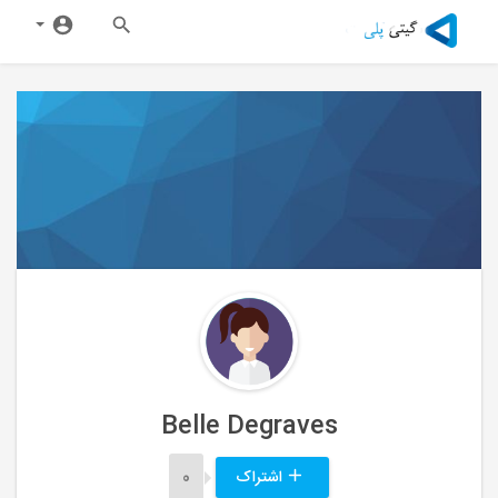
Belle Degraves
اشتراک
0