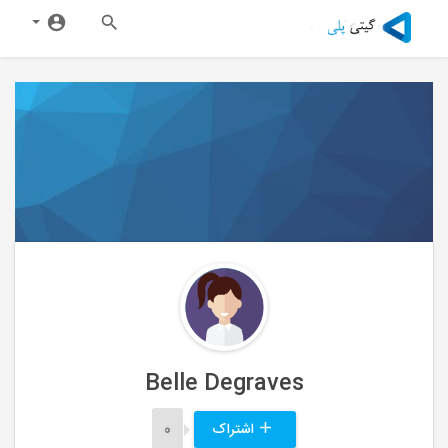
Belle Degraves
اشتراک
0