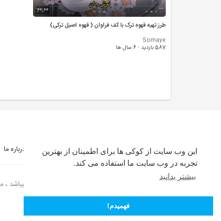
00:00
طرز تهیه قهوه ترک با کف فراوان ( قهوه اصیل ترکی)
Somaye
587 بازدید
·
6 سال ها
شرایط استفاده
سیاست حفظ حریم خصوصی
درباره ما
این وب سایت از کوکی ها برای اطمینان از بهترین
تجربه در وب سایت ما استفاده می کند.
بیشتر بدانید
گیتی پلی یک سایت اشتراک گذاری ویدئو عمومی میباشد ، مسئ
فهمیدم!