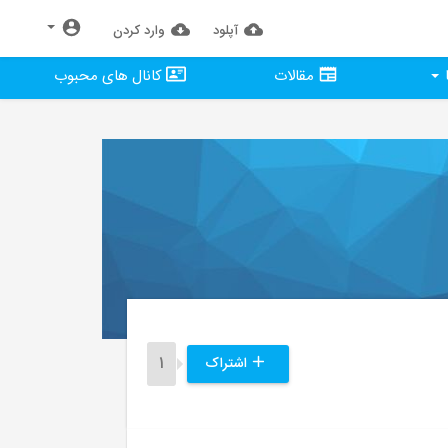
آپلود
وارد كردن
مقالات
کانال های محبوب
اشتراک
1