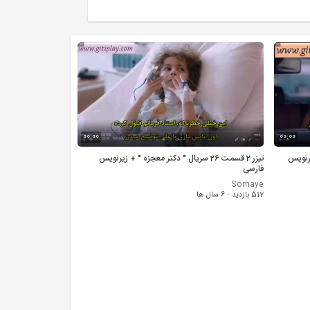
00:00
00:00
+ زیرنویس
تیزر 2 قسمت 26 سریال " دکتر معجزه " + زیرنویس
فارسی
Somaye
512 بازدید
·
6 سال ها