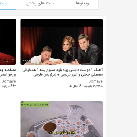
ویدئوها
لیست های پخش
ویدئ
00:00
آهنگ " دوست داشتن زیاد باید ممنوع بشه " همخوانی
مصاحبه جذا
مصطفی ججلی و ایرم دریجی + زیرنویس فارسی
بورجو اسمر
Somaye
Somaye
3,255 بازدید
·
6 سال ها
892 بازدید
·