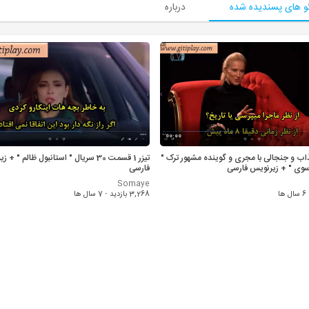
و های پسندیده شده
درباره
00:00
ب و جنجالی با مجری و گوینده مشهور ترک "
تیزر 1 قسمت 30 سریال " استانبول ظالم " 
سوی " + زیرنویس فارسی
فارسی
Somaye
6 سال ها
3,268 بازدید
·
7 سال ها