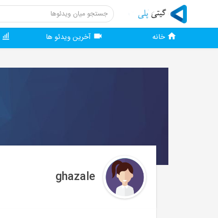
خانه
آخرین ویدئو ها
و
ghazale