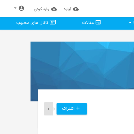
آپلود
وارد كردن
مقالات
کانال های محبوب
اشتراک
0