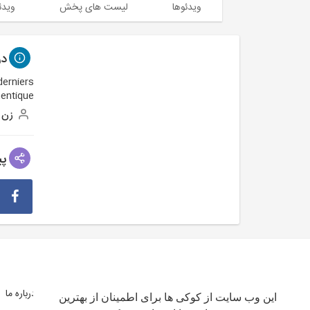
ویدئوها
لیست های پخش
ویدئ
درب
derniers
entique.
زن
پی
شرایط استفاده
سیاست حفظ حریم خصوصی
درباره ما
این وب سایت از کوکی ها برای اطمینان از بهترین