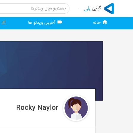
خانه
آخرین ویدئو ها
و
Rocky Naylor