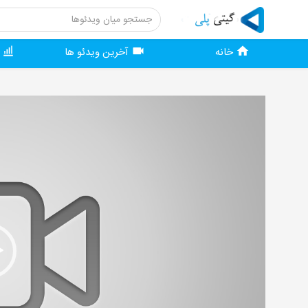
خانه
آخرین ویدئو ها
و