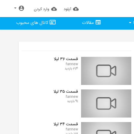
آپلود
وارد كردن
مقالات
کانال های محبوب
قسمت ۳۶ لیلا
fannew
214 بازدید
قسمت ۳۵ لیلا
fannew
91 بازدید
قسمت ۳۴ لیلا
fannew