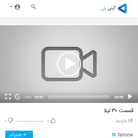
1.00x
00:00
00:00
20
قسمت ۳۰ لیلا
114
بازدید
0
0
fannew
اشتراک