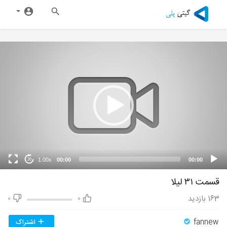
1.00x
00:00
00:00
20
قسمت ۳۱ لیلا
163
بازدید
0
0
fannew
اشتراک