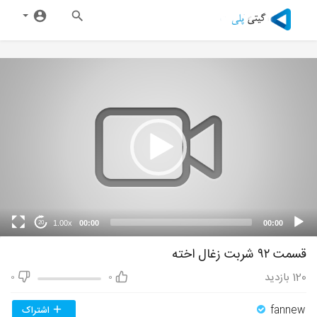
1.00x
00:00
00:00
20
قسمت ۹۲ شربت زغال اخته
120
بازدید
0
0
fannew
اشتراک