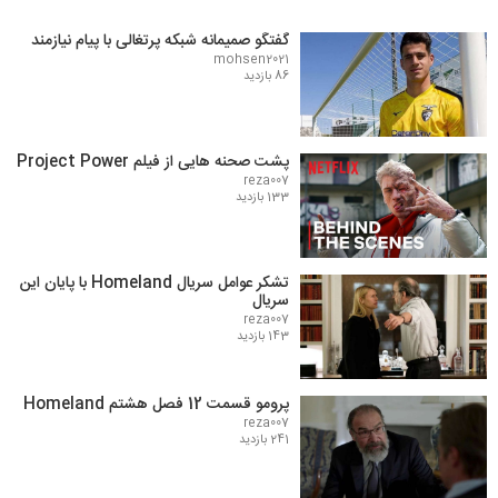
گفتگو صمیمانه شبکه پرتغالی با پیام نیازمند
mohsen2021
86 بازدید
پشت صحنه هایی از فیلم Project Power
reza007
133 بازدید
تشکر عوامل سریال Homeland با پایان این
سریال
reza007
143 بازدید
پرومو قسمت 12 فصل هشتم Homeland
reza007
241 بازدید