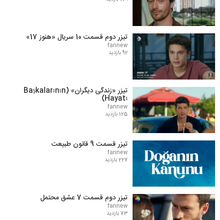
تیزر دوم قسمت 10 سریال «هنوز 17»
fannew
92 بازدید
تیزر «زندگی دیگران» (Başkalarının
Hayatı)
fannew
125 بازدید
تیزر قسمت 9 قانون طبیعت
fannew
227 بازدید
تیزر دوم قسمت 7 عشق محتمل
fannew
73 بازدید