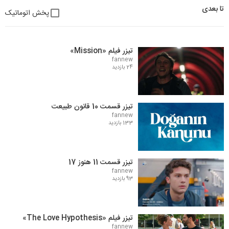
تا بعدی
پخش اتوماتیک
تیزر فیلم «Mission»
fannew
24 بازدید
تیزر قسمت 10 قانون طبیعت
fannew
133 بازدید
تیزر قسمت 11 هنوز 17
fannew
93 بازدید
تیزر فیلم «The Love Hypothesis»
fannew