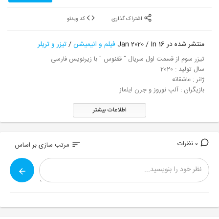
اشتراک گذاری
کد ویدئو
منتشر شده در 16 Jan 2020 / In
فیلم و انیمیشن
/
تیزر و تریلر
تیزر سوم از قسمت اول سریال " ققنوس " با زیرنویس فارسی
سال تولید : 2020
ژانر : عاشقانه
بازیگران : آلپ نوروز و جرن ایلماز
اطلاعات بیشتر
0 نظرات
sort
مرتب سازی بر اساس