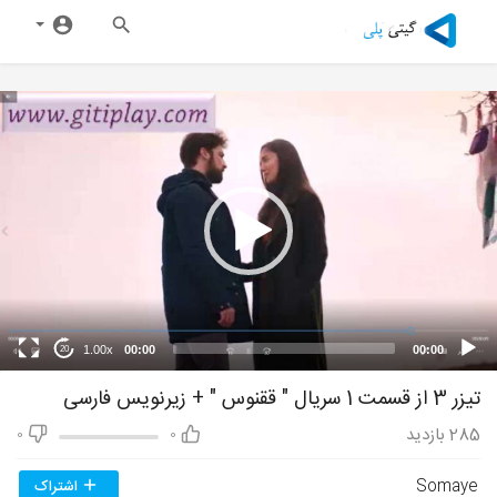
1.00x
00:00
00:00
20
تیزر 3 از قسمت 1 سریال " ققنوس " + زیرنویس فارسی
285
بازدید
0
0
Somaye
اشتراک