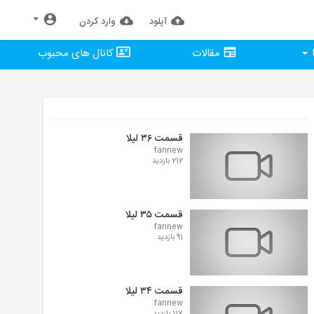
آپلود
وارد كردن
مقالات
کانال های محبوب
قسمت ۳۶ لیلا
fannew
212 بازدید
قسمت ۳۵ لیلا
fannew
91 بازدید
قسمت ۳۴ لیلا
fannew