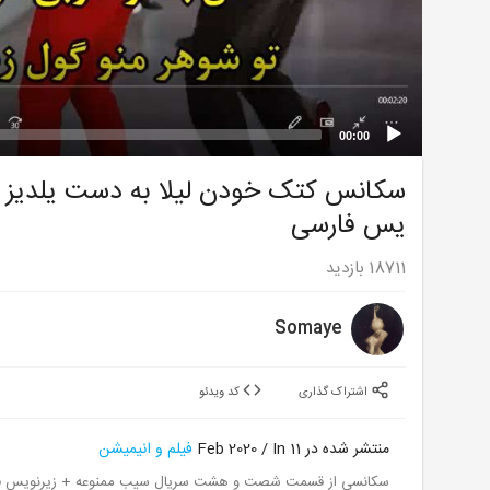
00:00
یس فارسی
18711
بازدید
Somaye
اشتراک گذاری
کد ویدئو
منتشر شده در 11 Feb 2020 / In
فیلم و انیمیشن
سکانسی از قسمت شصت و هشت سریال سیب ممنوعه + زیرنویس ف