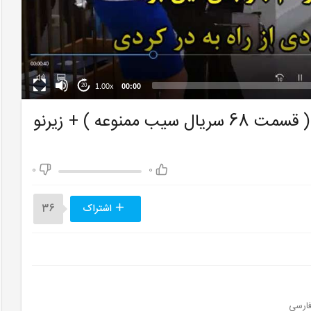
1.00x
00:00
20
سکانس کتک خودن لیلا به دست یلدیز ( قسمت 68 سریال سیب ممنوعه ) + زیرنو
0
0
اشتراک
36
ارسی