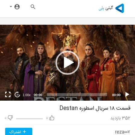
1.00x
00:00
00:00
20
قسمت ۱۸ سریال اسطوره Destan
352
بازدید
0
0
reza007
اشتراک