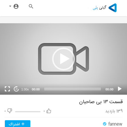
1.00x
00:00
00:00
20
قسمت ۱۳ بی صاحبان
139
بازدید
0
0
fannew
اشتراک