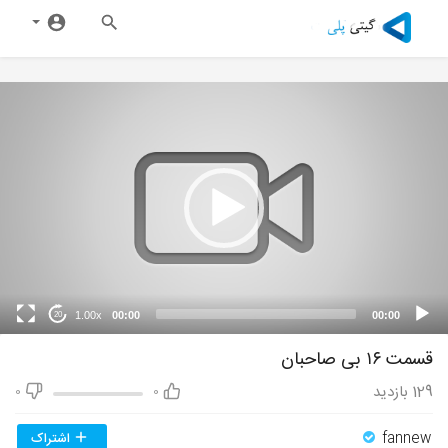
1.00x
00:00
00:00
20
قسمت ۱۶ بی صاحبان
129
بازدید
0
0
fannew
اشتراک